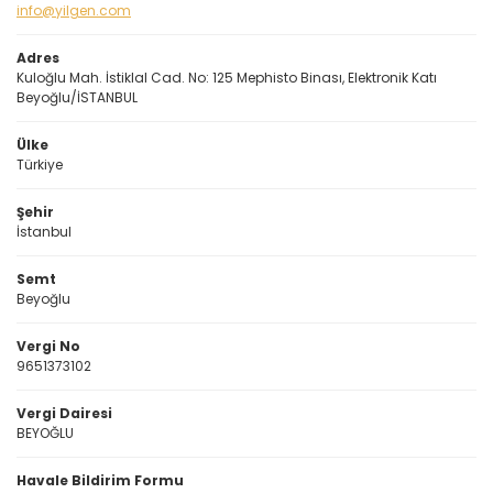
info@yilgen.com
Adres
Kuloğlu Mah. İstiklal Cad. No: 125 Mephisto Binası, Elektronik Katı
Beyoğlu/İSTANBUL
Ülke
Türkiye
Şehir
İstanbul
Semt
Beyoğlu
Vergi No
9651373102
Vergi Dairesi
BEYOĞLU
Havale Bildirim Formu