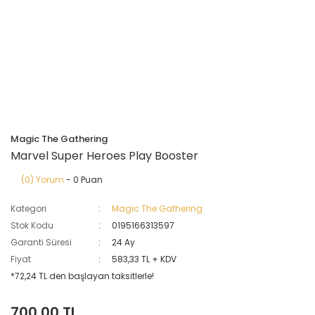
Magic The Gathering
Marvel Super Heroes Play Booster
(0) Yorum
- 0 Puan
Kategori
Magic The Gathering
Stok Kodu
0195166313597
Garanti Süresi
24 Ay
Fiyat
583,33 TL + KDV
*72,24 TL den başlayan taksitlerle!
700,00 TL